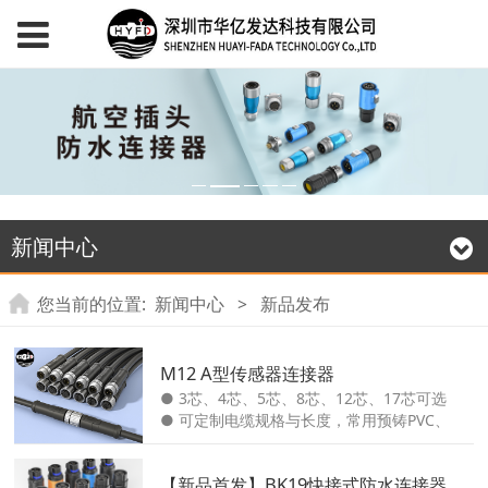
新闻中心
您当前的位置:
新闻中心
>
新品发布
M12 A型传感器连接器
● 3芯、4芯、5芯、8芯、12芯、17芯可选
● 可定制电缆规格与长度，常用预铸PVC、
PUR或TPE电缆 ● 配套板端（面板式）插座
有焊接型、PCB插针型可选 ● 屏蔽型、耐
【新品首发】BK19快接式防水连接器
油、抗水解、抗紫外线电缆材料可选 ● 额定