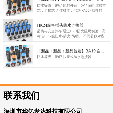
电压: 250V/ 63V/ 30V; ● 额定电流：4A,
防水等级：IP67 线材外径：6-11mm 连接方
2A, 1.5A ● IP67防护等级 ● 抗振松设计
式：卡扣式 壳体材质：尼龙(PA66) 插针材
质：黄铜镀银 产品尺寸：108*24.2mm 额
定电流：10A 工作电压：600V 芯数：2,3
HK24航空插头防水连接器
品质与安全并存 通过UVO防火阻燃实验，高
标准IP67级防水/防火/防晒。 不同芯数对应
不同电流，同时满足电流及信号传输。
【新品！新品！新品首发】BA19 自锁式防水连接器
防水等级：IP67 快接式防水连接器
联系我们
深圳市华亿发达科技有限公司