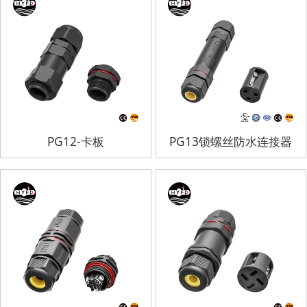
PG12-卡板
PG13锁螺丝防水连接器