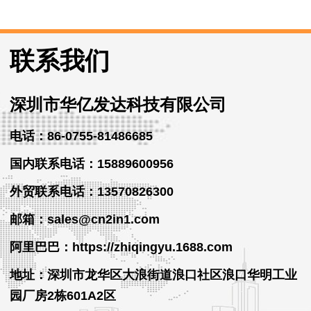
联系我们
深圳市华亿发达科技有限公司
电话：86-0755-81486685
国内联系电话：15889600956
外贸
联系
电话
：13570826300
邮箱：sales@cn2in1.com
阿里巴巴：https://zhiqingyu.1688.com
地址：深圳市龙华区大浪街道浪口社区浪口华明工业
园厂房2栋601A2区