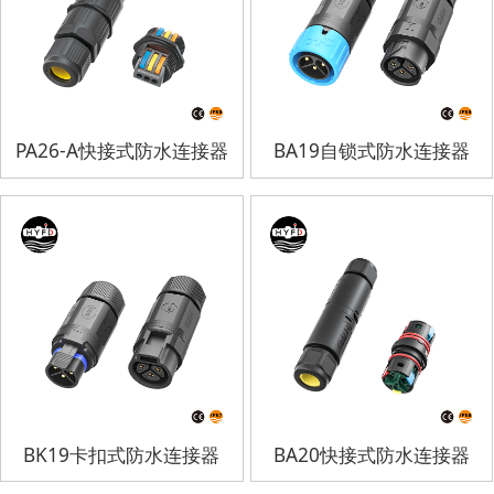
PA26-A快接式防水连接器
BA19自锁式防水连接器
BK19卡扣式防水连接器
BA20快接式防水连接器